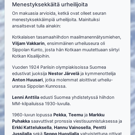
Menestyksekkäitä urheilijoita
On makuasia arvioida, ketkä ovat olleet seuran
menestyksekkäimpiä urheilijoita. Mainituiksi
ansaitsevat tulla ainakin:
Kotkalaisen tasamaahiihdon maailmanennätysmiehen,
Viljam Vakkarin
, ensimmäinen urheiluseura oli
Sippolan Kunto, josta hän Kotkaan muutettuaan siirtyi
Kotkan Kisailijoihin.
Vuoden 1924 Pariisin olympiakisoissa Suomea
edustivat juoksija
Nestor Järvelä
ja kymmenottelija
Anton Huusari
, jotka molemmat aloittivat urheilu-
uransa Sippolan Kunnossa.
Lenni Anttila
edusti Suomea yhdistetyssä hiihdon
MM-kilpailuissa 1930-luvulla.
1960-luvun lopussa
Pekka
,
Teemu
ja
Markku
Puhakka
saavuttivat pronssia viestisuunnistuksessa ja
Erkki Katteluksella
,
Hannu Vainosella
,
Pentti
Jussilalla
sekä
Seppo Huovilalla
vahvistettuna ottivat