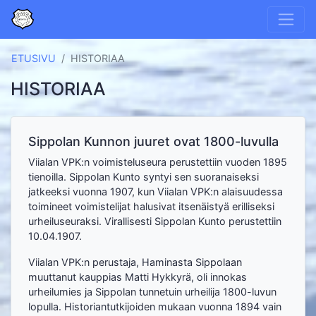
ETUSIVU
HISTORIAA
HISTORIAA
Sippolan Kunnon juuret ovat 1800-luvulla
Viialan VPK:n voimisteluseura perustettiin vuoden 1895
tienoilla. Sippolan Kunto syntyi sen suoranaiseksi
jatkeeksi vuonna 1907, kun Viialan VPK:n alaisuudessa
toimineet voimistelijat halusivat itsenäistyä erilliseksi
urheiluseuraksi. Virallisesti Sippolan Kunto perustettiin
10.04.1907.
Viialan VPK:n perustaja, Haminasta Sippolaan
muuttanut kauppias Matti Hykkyrä, oli innokas
urheilumies ja Sippolan tunnetuin urheilija 1800-luvun
lopulla. Historiantutkijoiden mukaan vuonna 1894 vain