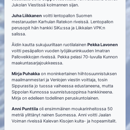
Jukolan Viestissä kolmannen sijan.
Juha Liikkanen
voitti lentopallon Suomen
mestaruuden Karhulan Ratekon riveissä. Lentopallon
perusopit hän hankki SiKu:ssa ja Liikkalan VPK:n
salissa.
Äidin kautta sukujuuriltaan ruotilalainen
Pekka Lavonen
voitti pesäpallon vuoden lyöjäkuninkuuden Imatran
Palloveikkojen riveissä. Pekka pelasi 70-luvulla Kunnon
maakuntasarjajoukkeessa.
Mirja Puhakka
on moninkertainen hiihtosuunnistuksen
maailmanmestari ja Venlojen viestin voittaja, tosin
Sippurastia jo tuossa vaiheessa edustaneena, mutta
Sippolan Kunnossa suunnistusoppinsa hankkineena.
Mirja on edelleen todellinen peruskuntolainen.
Anni Punttila
oli ensimmäinen moukarinheitossa 50
metriä ylittänyt nainen Suomessa. Anni voitti Jaalan
Voiman riveissä Kalevan Kisojen kulta- ja hopeamitalit.