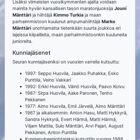
Lisäksi viimeisten vuosikymmenten ajalta voidaan
mainita hyvän kansallisen tason maratonjuoksija
Jouni
Mänttäri
ja hiihtäjä
Kimmo Turkia
ja maan
parhaimmistoon kuulunut ampumahiihtäjä
Marko
Mänttäri
unohtamatta tietenkään suurta joukkoa eri
lajeissa kilpailleita, maan parhaimmistoonkin kuuluneita
junioreita.
Kunniajäsenet
Seuran kunniajäseniksi on vuosien varrella kutsuttu:
1997: Seppo Huovila, Jaakko Puhakka, Esko
Punttila, Veino Vakkari
1992: Erkki Huovila, Väinö Huovila, Paavo Koivu
1987: Sirpa Huovila, Aake Paronen, Tenho
Pekkanen
1977: Aimo Huovila, Emil Järvelä, Aimo Mänttäri
1967 ja aikaisemmin: Anton Hasu, Matti Hykkyrä,
Sandra Hykkyrä, Evert Härmä, Matti Härmä,
Viljam Mattila, Sulo Mänttäri, Arvi Pajari, August
Pekkanen, Anton Punttila
Kunniapuheenjohtajaksi kutsuttiin vuonna 1988