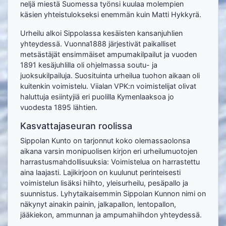
neljä miestä Suomessa työnsi kuulaa molempien
käsien yhteistulokseksi enemmän kuin Matti Hykkyrä.
Urheilu alkoi Sippolassa kesäisten kansanjuhlien
yhteydessä. Vuonna1888 järjestivät paikalliset
metsästäjät ensimmäiset ampumakilpailut ja vuoden
1891 kesäjuhlilla oli ohjelmassa soutu- ja
juoksukilpailuja. Suosituinta urheilua tuohon aikaan oli
kuitenkin voimistelu. Viialan VPK:n voimistelijat olivat
haluttuja esiintyjiä eri puolilla Kymenlaaksoa jo
vuodesta 1895 lähtien.
Kasvattajaseuran roolissa
Sippolan Kunto on tarjonnut koko olemassaolonsa
aikana varsin monipuolisen kirjon eri urheilumuotojen
harrastusmahdollisuuksia: Voimistelua on harrastettu
aina laajasti. Lajikirjoon on kuulunut perinteisesti
voimistelun lisäksi hiihto, yleisurheilu, pesäpallo ja
suunnistus. Lyhytaikaisemmin Sippolan Kunnon nimi on
näkynyt ainakin painin, jalkapallon, lentopallon,
jääkiekon, ammunnan ja ampumahiihdon yhteydessä.