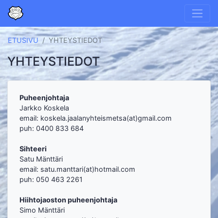
ETUSIVU
YHTEYSTIEDOT
YHTEYSTIEDOT
Puheenjohtaja
Jarkko Koskela
email: koskela.jaalanyhteismetsa
(at
)gma
il.com
puh: 0400 833 684
Sihteeri
Satu Mänttäri
email: satu.
manttari(a
t)hotmai
l.com
puh: 050 463 2261
Hiihtojaoston puheenjohtaja
Simo Mänttäri