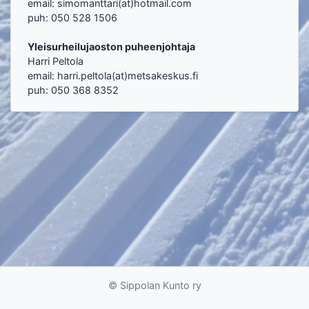
email: simomanttari(
at)
hotma
il.com
puh: 050 528 1506
Yleisurheilujaoston puheenjohtaja
Harri Peltola
email: harri
.peltola(at
)metsakeskus
.fi
puh: 050 368 8352
© Sippolan Kunto ry