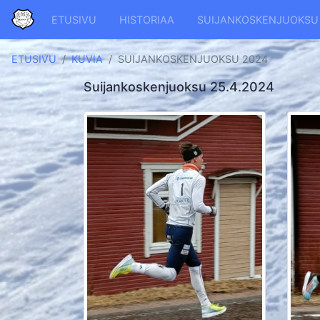
ETUSIVU
HISTORIAA
SUIJANKOSKENJUOKSU
ETUSIVU
KUVIA
SUIJANKOSKENJUOKSU 2024
Suijankoskenjuoksu 25.4.2024